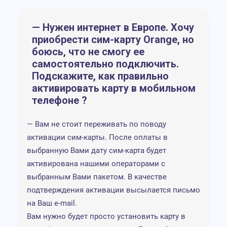
для исп
минимал
— Нужен интернет в Европе. Хочу
трафика
приобрести сим-карту Orange, но
боюсь, что не смогу ее
Интернет в
Стоимос
самостоятельно подключить.
Европе
карты 10
0,35
Подскажите, как правильно
руб.
Неудобн
Пакет - 2Гб за
активировать карту в мобильном
регистр
10€
телефоне ?
0,28
Высокая
руб.
Пакет - 5Гб за
для неб
— Вам не стоит переживать по поводу
20€ на месяц
Lebara
пакетов
активации сим-карты. После оплаты в
выбранную Вами дату сим-карта будет
Проблем
активирована нашими операторами с
пополне
выбранным Вами пакетом. В качестве
баланса
подтверждения активации высылается письмо
Получен
на Ваш e-mail.
карты то
Вам нужно будет просто установить карту в
границе