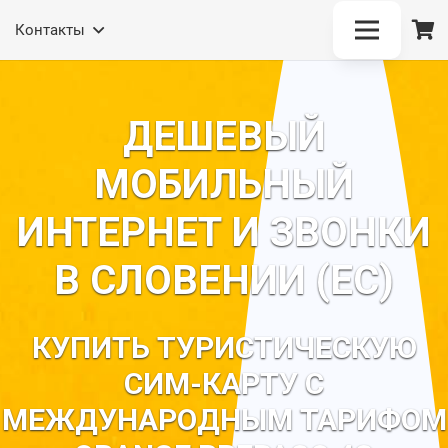
(Отдел продаж)
Контакты
ДЕШЕВЫЙ
МОБИЛЬНЫЙ
ИНТЕРНЕТ И ЗВОНКИ
В СЛОВЕНИИ (ЕС)
КУПИТЬ ТУРИСТИЧЕСКУЮ
СИМ-КАРТУ С
МЕЖДУНАРОДНЫМ ТАРИФОМ