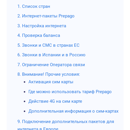
Карта по
1. Список стран
пользов
2. Интернет-пакеты Prepago
минима
потребл
3. Настройка интернета
трафика.
4. Проверка баланса
Карта бе
Глобалсим
5. Звонки и СМС в странах ЕС
(активна
6. Звонки в Испании и в Россию
без исп
7. Ограничение Оператора связи
Дешевые
Европы 
8. Внимание! Прочие условия:
Активация сим карты
Оплата 
факту - 
Где можно использовать тариф Prepago
предлож
Действие 4G на сим карте
рынке п
Дополнительная информация о сим-картах
минима
использ
9. Подключение дополнительных пакетов для
интернета в Европе