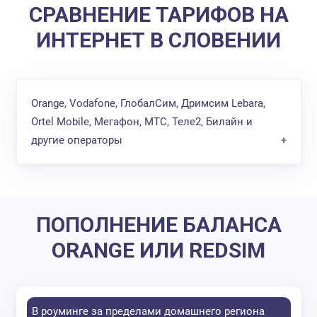
СРАВНЕНИЕ ТАРИФОВ НА
ИНТЕРНЕТ В СЛОВЕНИИ
Orange, Vodafone, ГлобалСим, Дримсим Lebara,
Ortel Mobile, Мегафон, МТС, Теле2, Билайн и
другие операторы
Лучшие интернет
Операторы
За 1 Мб
«Подводные ка
пакеты
ПОПОЛНЕНИЕ БАЛАНСА
Тариф Mundo
За 10 дней
от
ORANGE ИЛИ REDSIM
- пакеты:
интернет обо
0,18
в
900
рублей 
руб.
5 Гб за 10€
1200
рублей 
0,18
8,5 Гб за 15€
бессрочную с
В роуминге за пределами домашнего региона
руб.