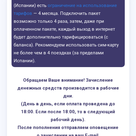
11 Гб за 20€
(Испании) есть
ограничение на использование
Orange
Раздача
0,19
тарифов
— 4 месяца. Подключить пакет
При пер
руб.
возможно только 4 раза, затем, даже при
страны в
оплаченном пакете, каждый выход в интернет
внутри 
будет дополнительно тарифицироваться (с
продолж
баланса). Рекомендуем использовать сим-карту
действо
не более чем в 4 поездках (за пределами
Испании).
Тарифы:
За 10 дней
от
интернет обо
0,15
Prepago S - 6
в
900
рублей
руб.
Обращаем Ваше внимание!
Зачисление
Гб за 10€
1200
рублей 
денежных средств производится в рабочие
0,11
Prepago M - 12
бессрочную с
дни.
руб.
Гб за 15€
(День в день, если оплата проведена до
Раздача
18:00. Если после 18:00, то в следующий
0,07
Prepago L - 25
При пер
рабочий день).
руб.
Гб за 20€
страны в
После пополнения отправляем оповещение
Prepago XL -
0,09
внутри 
о зачислении на ваш E-mail.