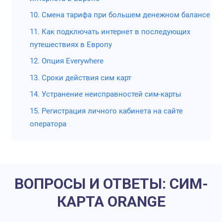
€ 0.01 за 1
0,72
За 10 дней
от
10. Смена тарифа при большем денежном балансе
Мегабайт
руб.
интернет обо
11. Как подключать интернет в последующих
в
750
рублей 
€10.24 за 1
путешествиях в Европу
рублей за сим
Гигабайт
12. Опция Everywhere
Заказать
13. Сроки действия сим карт
можно т
интерне
14. Устранение неисправностей сим-карты
Неизвес
15. Регистрация личного кабинета на сайте
операто
оператора
Дримсим
Минима
пополне
Альтерн
ВОПРОСЫ И ОТВЕТЫ: СИМ-
GlobalSi
значите
КАРТА ORANGE
Не выго