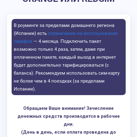
в
900
рублей 
руб.
5 Гб за 10€
1200
рублей 
0,18
8,5 Гб за 15€
бессрочную с
В роуминге за пределами домашнего региона
руб.
11 Гб за 20€
(Испании) есть
ограничение на использование
Orange
Раздача
0,19
тарифов
— 4 месяца. Подключить пакет
При пер
руб.
возможно только 4 раза, затем, даже при
страны в
оплаченном пакете, каждый выход в интернет
внутри 
будет дополнительно тарифицироваться (с
продолж
баланса). Рекомендуем использовать сим-карту
действо
не более чем в 4 поездках (за пределами
Испании).
Тарифы:
За 10 дней
от
интернет обо
0,15
Prepago S - 6
в
900
рублей
руб.
Обращаем Ваше внимание!
Зачисление
Гб за 10€
1200
рублей 
денежных средств производится в рабочие
0,11
Prepago M - 12
бессрочную с
дни.
руб.
Гб за 15€
(День в день, если оплата проведена до
Раздача