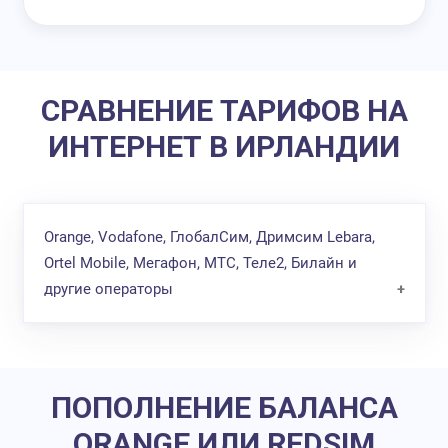
СРАВНЕНИЕ ТАРИФОВ НА
ИНТЕРНЕТ В ИРЛАНДИИ
Orange, Vodafone, ГлобалСим, Дримсим Lebara,
Ortel Mobile, Мегафон, МТС, Теле2, Билайн и
другие операторы
Лучшие интернет
Операторы
За 1 Мб
«Подводные ка
пакеты
ПОПОЛНЕНИЕ БАЛАНСА
Тариф Mundo
За 10 дней
от
ORANGE ИЛИ REDSIM
- пакеты:
интернет обо
0,18