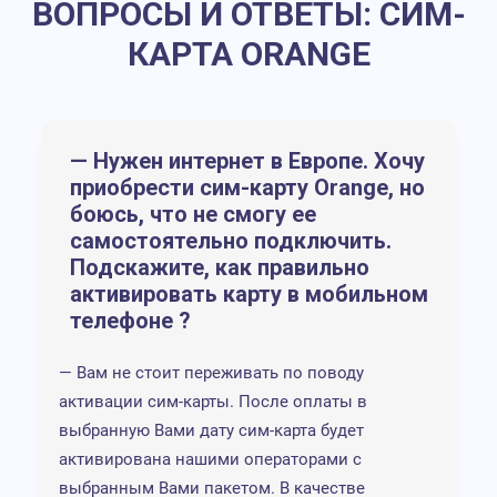
ВОПРОСЫ И ОТВЕТЫ: СИМ-
GlobalSi
значите
КАРТА ORANGE
Не выго
для исп
минимал
— Нужен интернет в Европе. Хочу
трафика
приобрести сим-карту Orange, но
боюсь, что не смогу ее
Интернет в
Стоимос
самостоятельно подключить.
Европе
карты 10
0,35
Подскажите, как правильно
руб.
Неудобн
Пакет - 2Гб за
активировать карту в мобильном
регистр
10€
телефоне ?
0,28
Высокая
руб.
Пакет - 5Гб за
для неб
— Вам не стоит переживать по поводу
20€ на месяц
Lebara
пакетов
активации сим-карты. После оплаты в
выбранную Вами дату сим-карта будет
Проблем
активирована нашими операторами с
пополне
выбранным Вами пакетом. В качестве
баланса