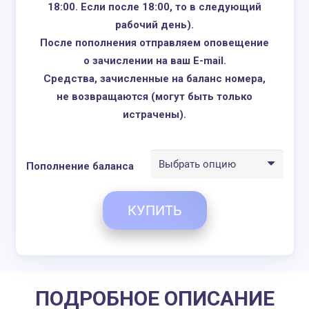
18:00. Если после 18:00, то в следующий
0,07
Prepago L - 25
При пер
рабочий день).
руб.
Гб за 20€
страны в
После пополнения отправляем оповещение
Prepago XL -
0,09
внутри 
о зачислении на ваш E-mail.
Vodafone
35 Гб за 35€
руб.
пакеты 
Средства, зачисленные на баланс номера,
Испания
действо
не возвращаются (могут быть только
Большая
истрачены).
покрытия
США
Пополнение баланса
При исп
карты в 
несколь
КУПИТЬ
непотра
трафик 
на след
ПОДРОБНОЕ ОПИСАНИЕ
1 Мб за 0,01$
0,60
За 10 дней
от