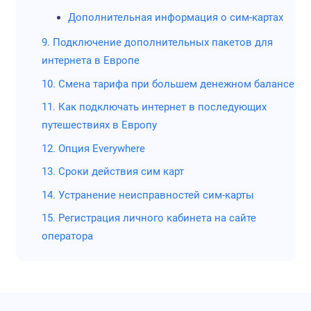
рынке п
Дополнительная информация о сим-картах
минима
использ
9. Подключение дополнительных пакетов для
интернета в Европе
€ 0.01 за 1
0,72
За 10 дней
от
10. Смена тарифа при большем денежном балансе
Мегабайт
руб.
интернет обо
11. Как подключать интернет в последующих
в
750
рублей 
€10.24 за 1
путешествиях в Европу
рублей за сим
Гигабайт
12. Опция Everywhere
Заказать
13. Сроки действия сим карт
можно т
интерне
14. Устранение неисправностей сим-карты
Неизвес
15. Регистрация личного кабинета на сайте
операто
оператора
Дримсим
Минима
пополне
Альтерн