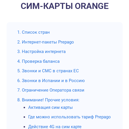
руб.
интернет обо
СИМ-КАРТЫ ORANGE
в
750
рублей 
рублей за сим
Карта по
1. Список стран
пользов
2. Интернет-пакеты Prepago
минима
потребл
3. Настройка интернета
трафика.
4. Проверка баланса
Карта бе
Глобалсим
5. Звонки и СМС в странах ЕС
(активна
6. Звонки в Испании и в Россию
без исп
7. Ограничение Оператора связи
Дешевые
Европы 
8. Внимание! Прочие условия:
Активация сим карты
Оплата 
факту - 
Где можно использовать тариф Prepago
предлож
Действие 4G на сим карте