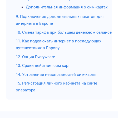
рынке п
Дополнительная информация о сим-картах
минима
использ
9. Подключение дополнительных пакетов для
интернета в Европе
€ 0.01 за 1
0,72
За 10 дней
от
10. Смена тарифа при большем денежном балансе
Мегабайт
руб.
интернет обо
11. Как подключать интернет в последующих
в
750
рублей 
€10.24 за 1
путешествиях в Европу
рублей за сим
Гигабайт
12. Опция Everywhere
Заказать
13. Сроки действия сим карт
можно т
интерне
14. Устранение неисправностей сим-карты
Неизвес
15. Регистрация личного кабинета на сайте
операто
оператора
Дримсим
Минима
пополне
Альтерн