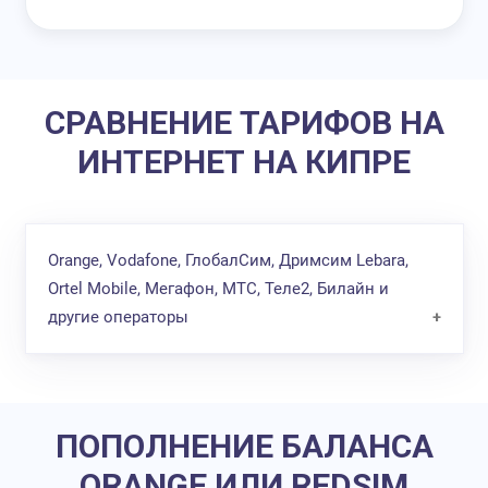
СРАВНЕНИЕ ТАРИФОВ НА
ИНТЕРНЕТ НА КИПРЕ
Orange, Vodafone, ГлобалСим, Дримсим Lebara,
Ortel Mobile, Мегафон, МТС, Теле2, Билайн и
другие операторы
Лучшие интернет
Операторы
За 1 Мб
«Подводные ка
пакеты
ПОПОЛНЕНИЕ БАЛАНСА
Тариф Mundo
За 10 дней
от
ORANGE ИЛИ REDSIM
- пакеты:
интернет обо
0,18