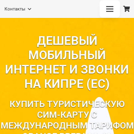
(Отдел продаж)
Контакты
ДЕШЕВЫЙ
МОБИЛЬНЫЙ
ИНТЕРНЕТ И ЗВОНКИ
НА КИПРЕ (ЕС)
КУПИТЬ ТУРИСТИЧЕСКУЮ
СИМ-КАРТУ С
МЕЖДУНАРОДНЫМ ТАРИФОМ