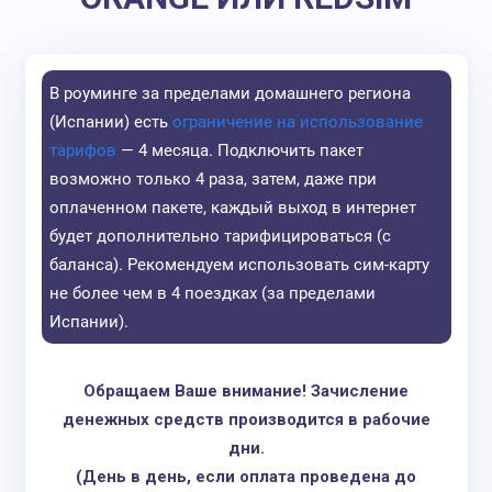
в
900
рублей 
руб.
5 Гб за 10€
1200
рублей 
0,18
8,5 Гб за 15€
бессрочную с
В роуминге за пределами домашнего региона
руб.
11 Гб за 20€
(Испании) есть
ограничение на использование
Orange
Раздача
0,19
тарифов
— 4 месяца. Подключить пакет
При пер
руб.
возможно только 4 раза, затем, даже при
страны в
оплаченном пакете, каждый выход в интернет
внутри 
будет дополнительно тарифицироваться (с
продолж
баланса). Рекомендуем использовать сим-карту
действо
не более чем в 4 поездках (за пределами
Испании).
Тарифы:
За 10 дней
от
интернет обо
0,15
Prepago S - 6
в
900
рублей
руб.
Обращаем Ваше внимание!
Зачисление
Гб за 10€
1200
рублей 
денежных средств производится в рабочие
0,11
Prepago M - 12
бессрочную с
дни.
руб.
Гб за 15€
(День в день, если оплата проведена до
Раздача