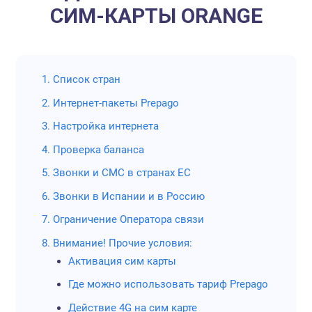
руб.
интернет обо
СИМ-КАРТЫ ORANGE
в
750
рублей 
рублей за сим
Карта по
1. Список стран
пользов
2. Интернет-пакеты Prepago
минима
потребл
3. Настройка интернета
трафика.
4. Проверка баланса
Карта бе
Глобалсим
5. Звонки и СМС в странах ЕС
(активна
6. Звонки в Испании и в Россию
без исп
7. Ограничение Оператора связи
Дешевые
Европы 
8. Внимание! Прочие условия:
Активация сим карты
Оплата 
факту - 
Где можно использовать тариф Prepago
предлож
Действие 4G на сим карте