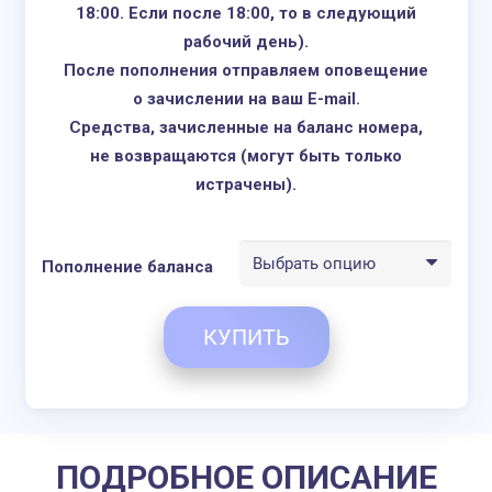
18:00. Если после 18:00, то в следующий
0,07
Prepago L - 25
При пер
рабочий день).
руб.
Гб за 20€
страны в
После пополнения отправляем оповещение
Prepago XL -
0,09
внутри 
о зачислении на ваш E-mail.
Vodafone
35 Гб за 35€
руб.
пакеты 
Средства, зачисленные на баланс номера,
Испания
действо
не возвращаются (могут быть только
Большая
истрачены).
покрытия
США
Пополнение баланса
При исп
карты в 
несколь
КУПИТЬ
непотра
трафик 
на след
ПОДРОБНОЕ ОПИСАНИЕ
1 Мб за 0,01$
0,60
За 10 дней
от