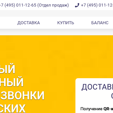
+7 (495) 011-12-65 (Отдел продаж)
+7 (495) 011-12
ДОСТАВКА
КУПИТЬ
БАЛАНС
ЫЙ
НЫЙ
НАХ ЕВРОСОЮЗА
ДОСТАВ
 ЗВОНКИ
ВУЮТ ПАКЕТЫ:
СКИХ
go 10 —
15 ГБ
за
10€
Получение
QR-