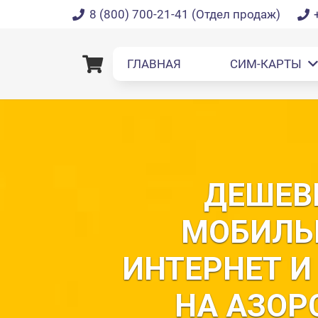
8 (800) 700-21-41 (Отдел продаж)
ГЛАВНАЯ
СИМ-КАРТЫ
ДЕШЕВ
МОБИЛЬ
РТА РАБОТАЕТ
В СТРА
ИНТЕРНЕТ И
В СТРАНАХ ЕС
ДЕЙСТ
НА АЗОР
ьного оператора
Испании,
Prepa