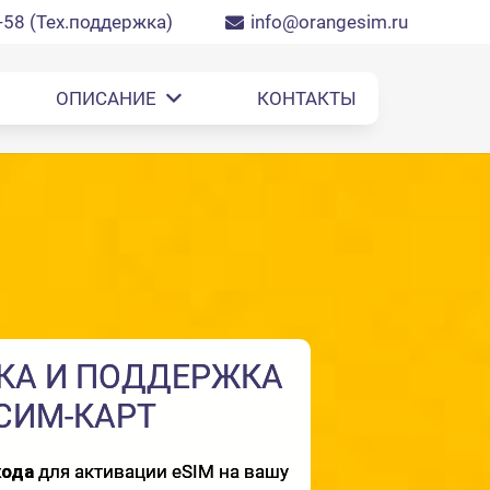
-58 (Тех.поддержка)
info@orangesim.ru
ОПИСАНИЕ
КОНТАКТЫ
КА И ПОДДЕРЖКА
СИМ-
СИМ-КАРТ
ТОЛЬ
кода
для активации eSIM на вашу
Сим-карта